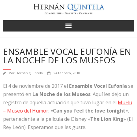
Saltar
al
contenido
ENSAMBLE VOCAL EUFONÍA EN
LA NOCHE DE LOS MUSEOS
Por
Hernán Quintela
24 febrero, 2018
El 4 de noviembre de 2017 el
Ensamble Vocal Eufonía
se
presentó en
La Noche de los Museos
. Aquí les dejo un
registro de aquella actuación que tuvo lugar en el
MuHu
– Museo del Humor
: «
Can you feel the love tonight
«,
perteneciente a la película de Disney «
The Lion King
» (El
Rey León). Esperamos que les guste.