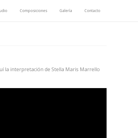
udio
Composiciones
Galería
Contacto
í la interpretación de Stella Maris Marrello